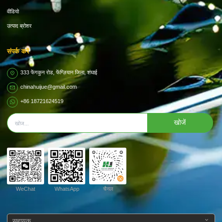
वीडियो
उत्पाद ब्रोशर
संपर्क करें
333 फेंगकुन रोड, फेंग्ज़ियान जिला, शंघाई
chinahuijue@gmail.com
+86 18721624519
खोजें
WeChat
WhatsApp
चैनल
सहायक