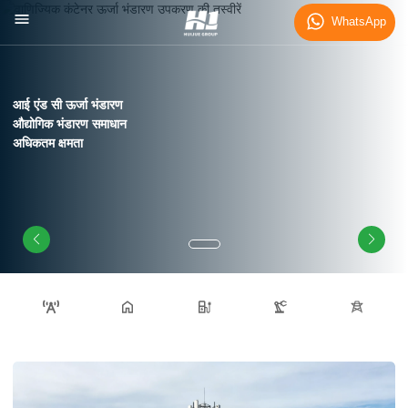
WhatsApp
आई एंड सी ऊर्जा भंडारण
औद्योगिक भंडारण समाधान
अधिकतम क्षमता