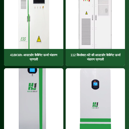
418KWh आउटडोर कैबिनेट ऊर्जा भंडारण
112 किलोवाट-घंटे की आउटडोर कैबिनेट ऊर्जा
प्रणाली
भंडारण प्रणाली